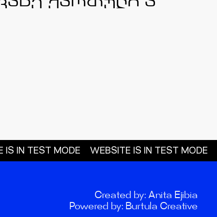
 IN TEST MODE
WEBSITE IS IN TEST MODE
WE
Created by: Anita Ejibia
Powered by: Burtula Creative