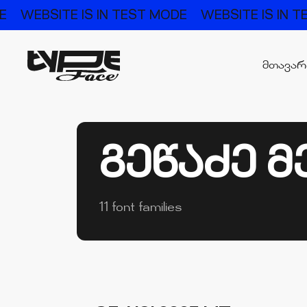
WEBSITE IS IN TEST MODE
WEBSITE IS IN TES
მთავა
ᲒᲔᲬᲐᲫᲔ 
11 font families