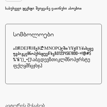
sasurveli teqsti Seiyvane laTinuri asoebiT
სიმბოლოები
ABCDEFCHIJKLMNOPQRSTYVWXYZabcde
fghijklmnopqrstuvwxyz01234567890-=!@#$
%^&*()_+[]\აბგდევზთიკლმნოპჟრსტუ
ფქღყშჩცჯხჯჰ
ავტორის შესახებ