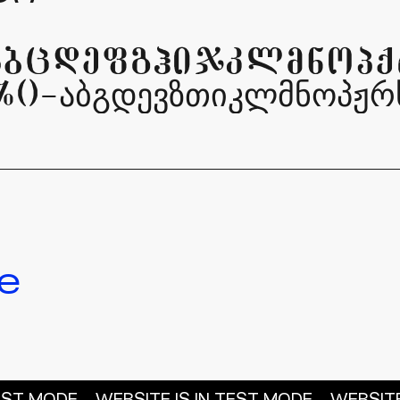
PQRSTYVWXYZabcdefghijklm
^&*()_+[]\აბგდევზთიკლმნოპ
e