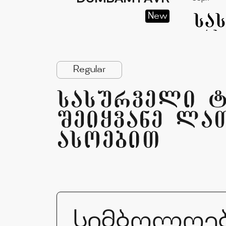
New
Regular
sasurveli t
Seiyvane la
asoebiT
სიმბოლოე