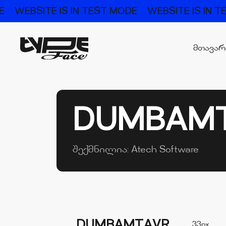
E
WEBSITE IS IN TEST MODE
WEBSITE IS IN 
მთავა
DUMBAM
შექმნილია:
Atech Software
DUMBAMTAVR
33px