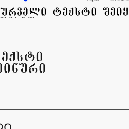
Regular
UPPERCA
eqsti
Tinuri
ბი