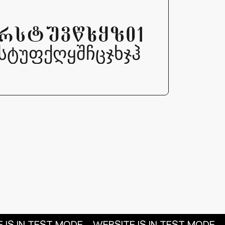
nopqrstuvwxyz01
ჟრსტუფქღყშჩცჯხჯჰ