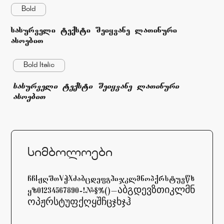
Bold
sasurveli teqsti Seiyvane laTinuri
asoebiT
Bold Italic
sasurveli teqsti Seiyvane laTinuri
asoebiT
სიმბოლოები
ABCDEFCHIJKLMNOPQRSTYVWXYZabcdefghijklmnopqrstuvwx
yz01234567890-=!@#$%^&*()_+[]\აბგდევზთიკლმნ
ოპჟრსტუფქღყშჩცჯხჯჰ