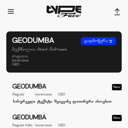
GEODUMBA
გადმოწერა
შექმნილია:
Atech Software
4 სტილი
lowercase
GEO
GEODUMBA
New
Regular
lowercase
GEO
GEODUMBA
New
Regular Italic
lowercase
GEO