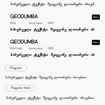
GEODUMBA
New
Bold
lowercase
GEO
GEODUMBA
New
Bold Italic
lowercase
GEO
Regular
sasurveli teqsti Seiyvane laTinuri asoebiT
Regular Italic
sasurveli teqsti Seiyvane laTinuri asoebiT