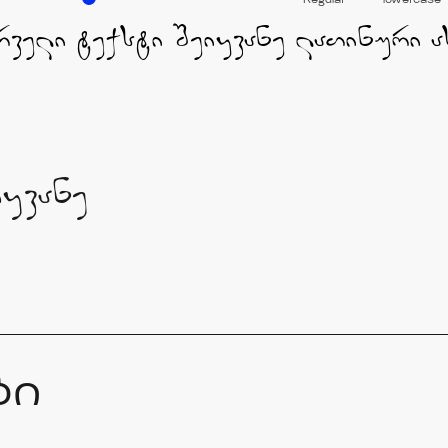
Regular
lowercase
iyvane
ბი