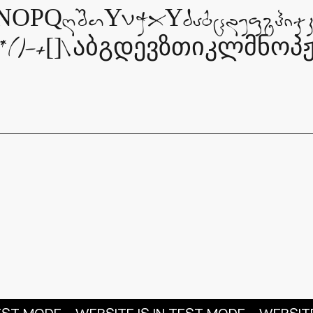
PQRSTYVWXYZabcdefghijkl
^&*()_+[]\აბგდევზთიკლმნო