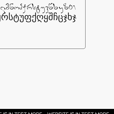
mnopqrstuvwxyz01
პჟრსტუფქღყშჩცჯხჯ