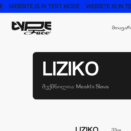
WEBSITE IS IN TEST MODE
WEBSITE IS IN TES
მთავა
LIZIKO
შექმნილია:
Meskhi Slava
LIZIKO
33px