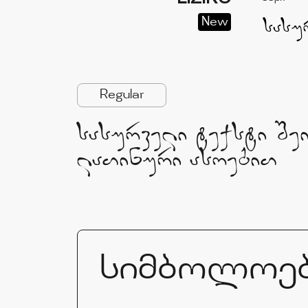
New
Regular
sasurveli teqsti Se
laTinuri asoebiT
სიმბოლოე