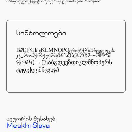
sasurveli teqsti Seiyvane laTinuri asoebiT
სიმბოლოები
ABCDEFCHIJKLMNOPQRSTYVWXYZabcdefghi
jklmnopqrstuvwxyz01234567890-=!@#$
%^&*()_+[]\აბგდევზთიკლმნოპჟრს
ტუფქღყშჩცჯხჯჰ
ავტორის შესახებ
Meskhi Slava