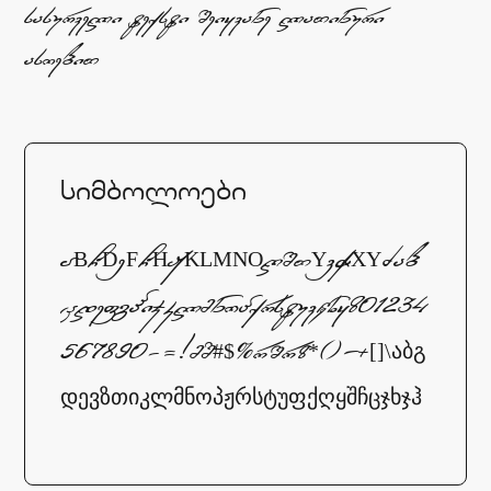
sasurveli teqsti Seiyvane laTinuri
asoebiT
სიმბოლოები
ABCDEFCHIJKLMNOPQRSTYVWXYZab
cdefghijklmnopqrstuvwxyz01234
567890-=!@#$%^&*()_+[]\აბგ
დევზთიკლმნოპჟრსტუფქღყშჩცჯხჯჰ